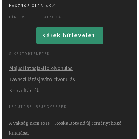
HASZNOS OLDALAK
🔗
HÍRLEVÉL FELIRATKOZÁS
Kérek hírlevelet!
SIKERTÖRTÉNETEK
Májusi látásjavító elvonulás
Tavaszi látásjavító elvonulás
Konzultációk
LEGUTÓBBI BEJEGYZÉSEK
A vakság nem sors – Roska Botond új reményt hozó
kutatásai