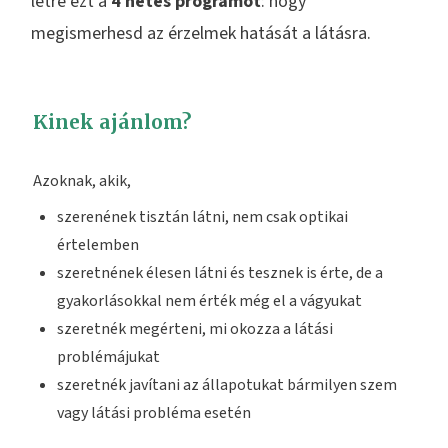
létre ezt a
4 hetes programot
: hogy
megismerhesd az érzelmek hatását a látásra.
Kinek ajánlom?
Azoknak, akik,
szerenének tisztán látni, nem csak optikai
értelemben
szeretnének élesen látni és tesznek is érte, de a
gyakorlásokkal nem érték még el a vágyukat
szeretnék megérteni, mi okozza a látási
problémájukat
szeretnék javítani az állapotukat bármilyen szem
vagy látási probléma esetén