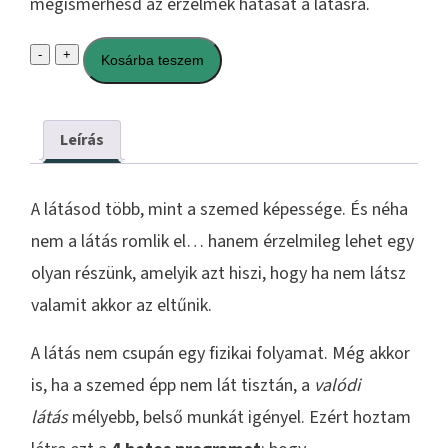
megismerhesd az érzelmek hatását a látásra.
Lélek
-
+
Kosárba teszem
és
látás
Leírás
mennyiség
A látásod több, mint a szemed képessége. És néha
nem a látás romlik el… hanem érzelmileg lehet egy
olyan részünk, amelyik azt hiszi, hogy ha nem látsz
valamit akkor az eltűnik.
A látás nem csupán egy fizikai folyamat. Még akkor
is, ha a szemed épp nem lát tisztán, a
valódi
látás
mélyebb, belső munkát igényel. Ezért hoztam